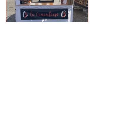
Nous contacter
Pub La Canaulaise
7-9 rue du Maréchal Leclerc
33680 Lacanau
‭Tél :
05 40 43 00 16
The Golden Apple
46 rue Borie
33300 Bordeaux
‭Tél :
05 56 79 03 85