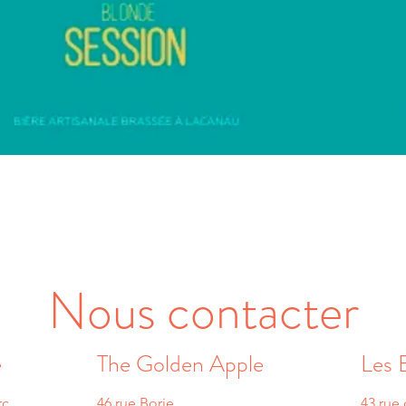
Nous contacter
e
The Golden Apple
Les 
rc
46 rue Borie
43 rue