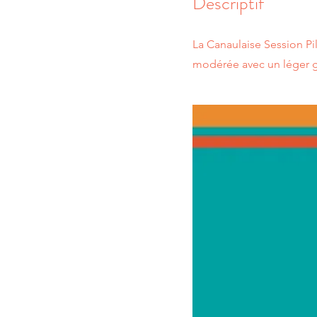
Descriptif
La Canaulaise Session Pi
modérée avec un léger goû