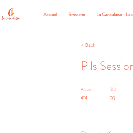
Accueil
Brasserie
La Canaulaise - La
< Back
Pils Sessio
Alcool:
IBU
4°4
20