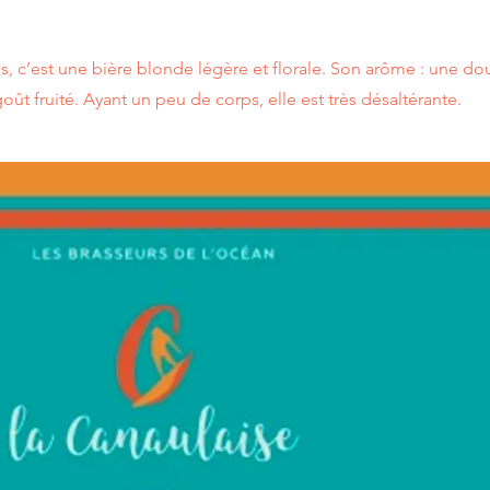
ls, c’est une bière blonde légère et florale. Son arôme : une d
t fruité. Ayant un peu de corps, elle est très désaltérante.