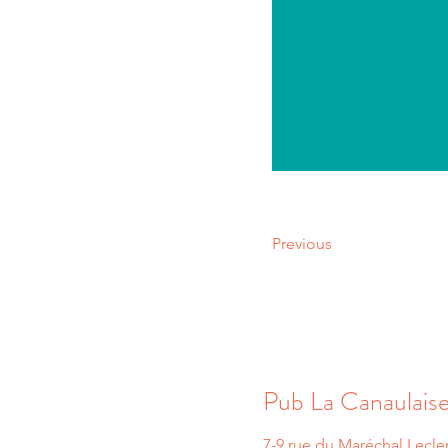
Previous
Pub La Canaulais
7-9 rue du Maréchal Lecle